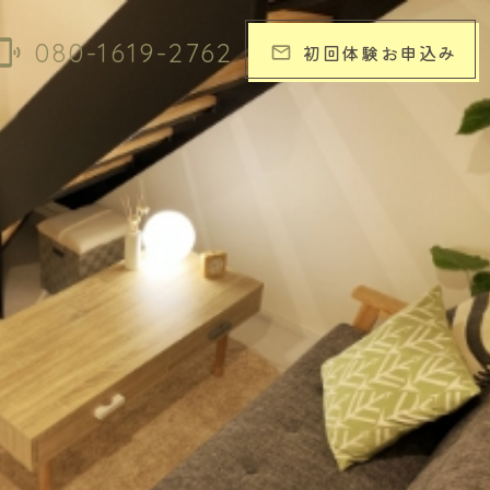
elink_ring
080-1619-2762
初回体験お申込み
email