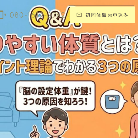
elink_ring
080-1619-2762
初回体験お申込み
email