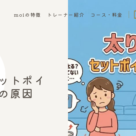
phon
moiの特徴
トレーナー紹介
コース・料金
ットポイ
の原因